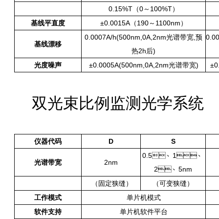
0.15%T（0～100%T）
基线平直度
±0.0015A（190～1100nm）
0.0007A/h(500nm,0A,2nm光谱带宽,预
0.0
基线漂移
热2h后)
光度噪声
±0.0005A(500nm,0A,2nm光谱带宽)
±0
双光束比例监测光学系统
仪器代码
D
S
0.5、1、
光谱带宽
2nm
2、5nm
（固定狭缝）
（可变狭缝）
工作模式
单片机模式
软件支持
单片机软件平台