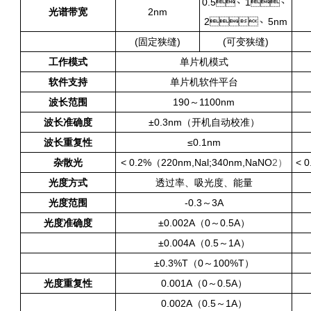
0.5、1、
光谱带宽
2nm
2、5nm
(固定狭缝)
(可变狭缝)
工作模式
单片机模式
软件支持
单片机软件平台
波长范围
190～1100nm
波长准确度
±0.3nm（开机自动校准）
波长重复性
≤0.1nm
杂散光
< 0.2%（220nm,Nal;340nm,NaNO
2
）
< 
光度方式
透过率、吸光度、能量
光度范围
-0.3～3A
光度准确度
±0.002A（0～0.5A）
±0.004A（0.5～1A）
±0.3%T（0～100%T）
光度重复性
0.001A（0～0.5A）
0.002A（0.5～1A）